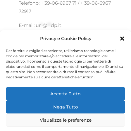
Telefono: + 39-06-6967 71 / + 39-06-6967
72917
E-mail:
ur
*
@
**
dp.it
.
Privacy e Cookie Policy
Per fornire le migliori esperienze, utilizziamo tecnologie come i
cookie per memorizzare e/o accedere alle informazioni del
dispositivo. Il consenso a queste tecnologie ci permetterà di
elaborare dati come il comportamento di navigazione o ID unici su
questo sito. Non acconsentire o ritirare il consenso può influire
negativamente su alcune caratteristiche e funzioni.
Accetta Tutto
Nega Tutto
Visualizza le preferenze
©
centrostudieservizi.com
| Ragione sociale: Centro Studi e
Servizi Srl Sede legale: Piazza Garibaldi 21, 15121 Alessandria