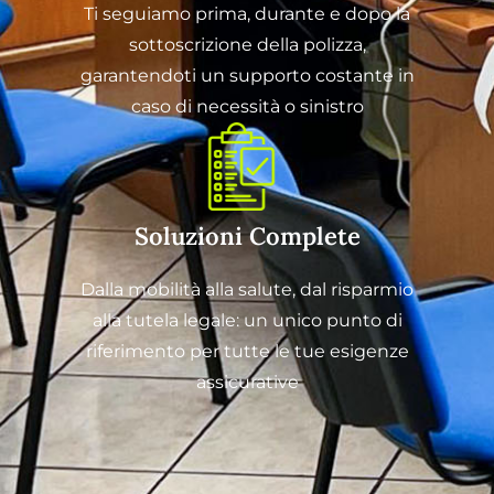
Ti seguiamo prima, durante e dopo la
sottoscrizione della polizza,
garantendoti un supporto costante in
caso di necessità o sinistro
Soluzioni Complete
Dalla mobilità alla salute, dal risparmio
alla tutela legale: un unico punto di
riferimento per tutte le tue esigenze
assicurative