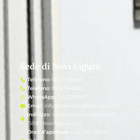
Sede di Novi Ligure
Telefono
: 0143 744867
Telefono
: 0143 744522
WhatsApp
: 348 2222767
Email
: info@centrostudieservizi.com
Indirizzo
: Via Giuseppe Garibaldi 95,
15067 Novi Ligure (AL)
Orari d’apertura
: Lun-Ven 08:45 /