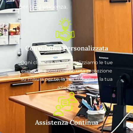
per ogni esigenza.
Consulenza Personalizzata
Ogni cliente è unico: analizziamo le tue
esigenze e costruiamo una protezione
su misura per te, la tua famiglia e la tua
azienda
Assistenza Continua