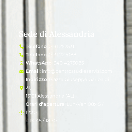
Sede di Alessandria
Telefono
: 0131 252531
Telefono
: 0131 227088
WhatsApp
: 340 4273085
Email
: info@centrostudieservizi.com
Indirizzo
: Piazza Giuseppe Garibaldi
21,
15121 Alessandria (AL)
Orari d’apertura
: Lun-Ven 08:45 /
12:30
e 14:45 / 18:30