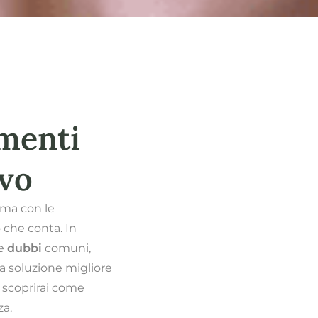
imenti
ivo
 ma con le
 che conta. In
re
dubbi
comuni,
lla soluzione migliore
scoprirai come
za.