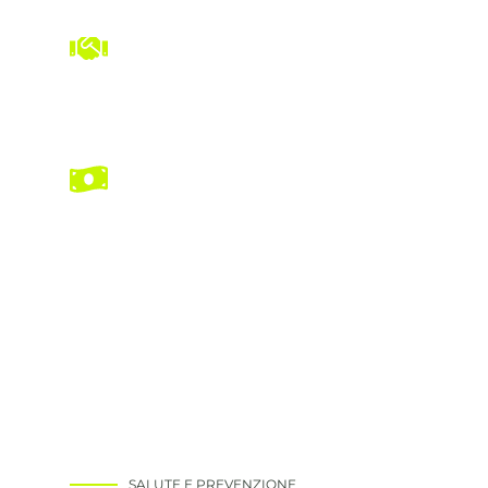
lungo termine
Interventi precoci e prevenzione
riducono costi sanitari futuri
Tranquillità e sicurezza
Sapere di essere protetti da una
polizza salute offre serenità per
affrontare la vita quotidiana
SALUTE E PREVENZIONE