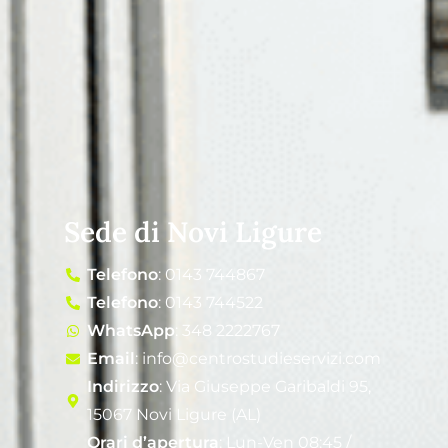
Sede di Novi Ligure
Telefono
: 0143 744867
Telefono
: 0143 744522
WhatsApp
: 348 2222767
Email
: info@centrostudieservizi.com
Indirizzo
: Via Giuseppe Garibaldi 95,
15067 Novi Ligure (AL)
Orari d’apertura
: Lun-Ven 08:45 /