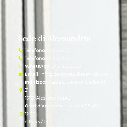
Sede di Alessandria
Telefono
: 0131 252531
Telefono
: 0131 227088
WhatsApp
: 340 4273085
Email
: info@centrostudieservizi.com
Indirizzo
: Piazza Giuseppe Garibaldi
21,
15121 Alessandria (AL)
Orari d’apertura
: Lun-Ven 08:45 /
12:30
e 14:45 / 18:30