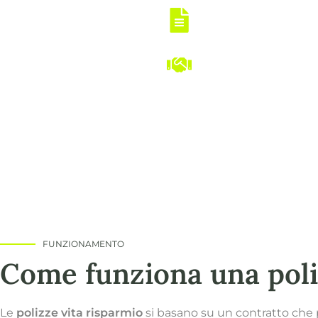
Pianificazione ch
sapere quanto si vers
Consulenza dedic
un’agenzia esperta aiu
FUNZIONAMENTO
Come funziona una poli
Le
polizze vita risparmio
si basano su un contratto che 