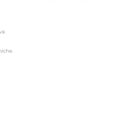
va.
miche.