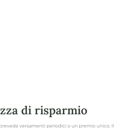
iara:
a e quanto si accumula nel tempo.
ata:
ta a selezionare la soluzione più adatta.
zza di risparmio
prevede versamenti periodici o un premio unico. Il