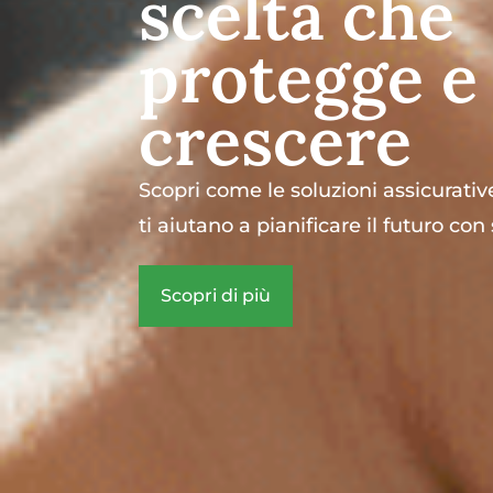
scelta che
protegge e 
crescere
Scopri come le soluzioni assicurativ
ti aiutano a pianificare il futuro con
Scopri di più