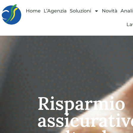
Home
L’Agenzia
Soluzioni
Novità
Anali
La
Risparmio
assicurativo