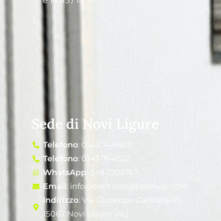
e 14:45 / 18:30
Sede di Novi Ligure
Telefono
: 0143 744867
Telefono
: 0143 744522
WhatsApp
: 348 2222767
Email
: info@centrostudieservizi.com
Indirizzo
: Via Giuseppe Garibaldi 95,
15067 Novi Ligure (AL)