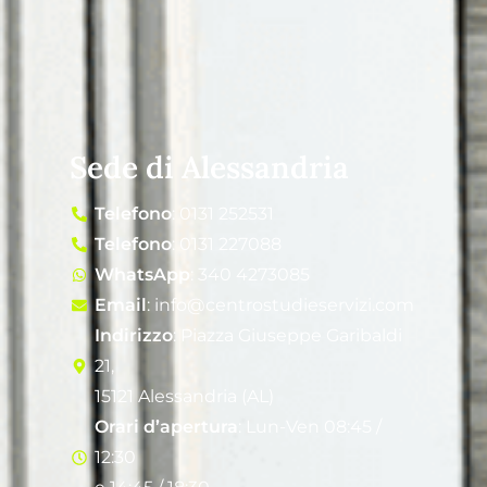
Sede di Alessandria
Telefono
: 0131 252531
Telefono
: 0131 227088
WhatsApp
: 340 4273085
Email
: info@centrostudieservizi.com
Indirizzo
: Piazza Giuseppe Garibaldi
21,
15121 Alessandria (AL)
Orari d’apertura
: Lun-Ven 08:45 /
12:30