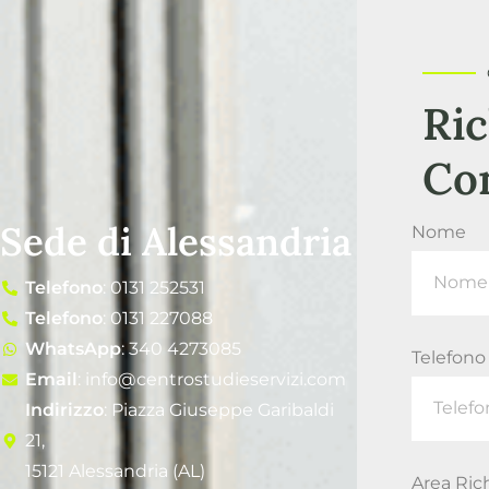
Ric
Co
Sede di Alessandria
Nome
Telefono
: 0131 252531
Telefono
: 0131 227088
WhatsApp
: 340 4273085
Telefono
Email
: info@centrostudieservizi.com
Indirizzo
: Piazza Giuseppe Garibaldi
21,
15121 Alessandria (AL)
Area Ric