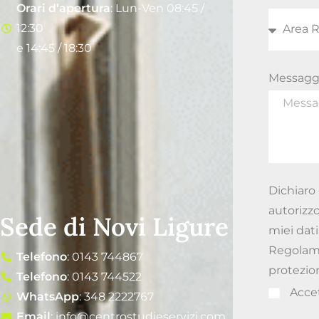
Orari d’apertura
: Lun-Ven 08:45 /
12:30
e 14:45 / 18:30
Messagg
Dichiaro 
autorizzo
Sede di Novi Ligure
miei dati
Regolamen
Telefono
: 0143 744867
protezion
Telefono
: 0143 744522
Acce
WhatsApp
: 348 2222767
Email
: info@centrostudieservizi.com