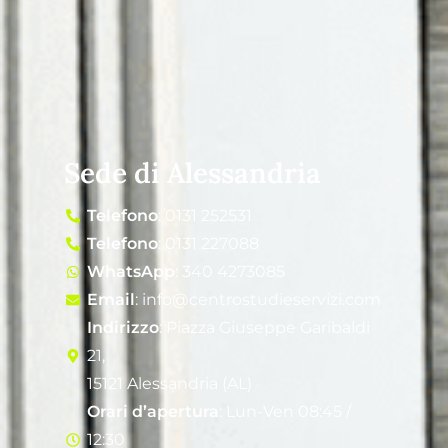
Sede di Alessandria
Telefono
: 0131 252531
Telefono
: 0131 227088
WhatsApp
: 340 4273085
Email
: info@centrostudieservizi.com
Indirizzo
: Piazza Giuseppe Garibaldi
21,
15121 Alessandria (AL)
Orari d’apertura
: Lun-Ven 08:45 /
12:30