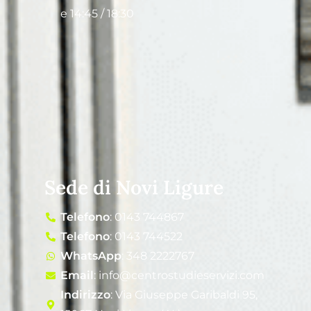
e 14:45 / 18:30
Sede di Novi Ligure
Telefono
: 0143 744867
Telefono
: 0143 744522
WhatsApp
: 348 2222767
Email
: info@centrostudieservizi.com
Indirizzo
: Via Giuseppe Garibaldi 95,