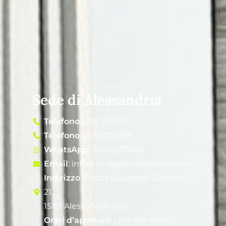
Sede di Alessandria
Telefono
: 0131 252531
Telefono
: 0131 227088
WhatsApp
: 340 4273085
Email
: info@centrostudieservizi.com
Indirizzo
: Piazza Giuseppe Garibaldi
21,
15121 Alessandria (AL)
Orari d’apertura
: Lun-Ven 08:45 /