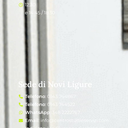
12:30
e 14:45 / 18:30
Sede di Novi Ligure
Telefono
: 0143 744867
Telefono
: 0143 744522
WhatsApp
: 348 2222767
Email
: info@centrostudieservizi.com