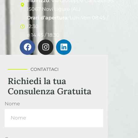
Indirizzo
: Via Giuseppe Garibaldi 95,
15067 Novi Ligure (AL)
Orari d’apertura
: Lun-Ven 08:45 /
12:30
e 14:45 / 18:30
CONTATTACI
Richiedi la tua
Consulenza Gratuita
Nome