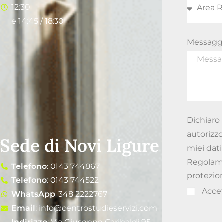
12:30
e 14:45 / 18:30
Messagg
Dichiaro 
autorizzo
Sede di Novi Ligure
miei dati
Regolamen
Telefono
: 0143 744867
protezion
Telefono
: 0143 744522
Acce
WhatsApp
: 348 2222767
Email
: info@centrostudieservizi.com
Indirizzo
: Via Giuseppe Garibaldi 95,