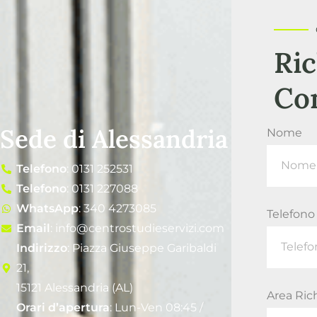
Ric
Co
Sede di Alessandria
Nome
Telefono
: 0131 252531
Telefono
: 0131 227088
WhatsApp
: 340 4273085
Telefono
Email
: info@centrostudieservizi.com
Indirizzo
: Piazza Giuseppe Garibaldi
21,
15121 Alessandria (AL)
Area Ric
Orari d’apertura
: Lun-Ven 08:45 /