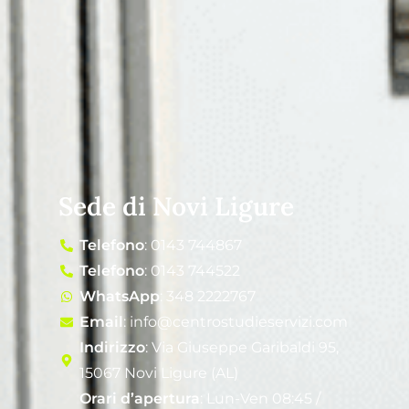
Sede di Novi Ligure
Telefono
: 0143 744867
Telefono
: 0143 744522
WhatsApp
: 348 2222767
Email
: info@centrostudieservizi.com
Indirizzo
: Via Giuseppe Garibaldi 95,
15067 Novi Ligure (AL)
Orari d’apertura
: Lun-Ven 08:45 /