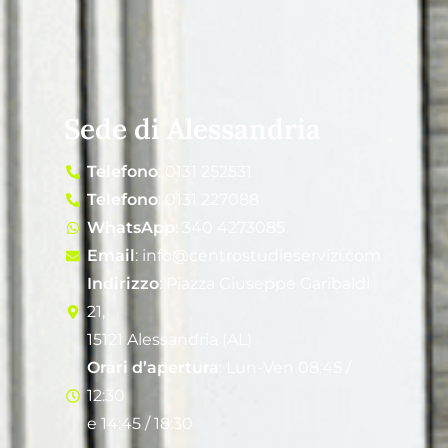
Sede di Alessandria
Telefono
: 0131 252531
Telefono
: 0131 227088
WhatsApp
: 340 4273085
Email
: info@centrostudieservizi.com
Indirizzo
: Piazza Giuseppe Garibaldi
21,
15121 Alessandria (AL)
Orari d’apertura
: Lun-Ven 08:45 /
12:30
e 14:45 / 18:30