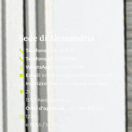
Sede di Alessandria
Telefono
: 0131 252531
Telefono
: 0131 227088
WhatsApp
: 340 4273085
Email
: info@centrostudieservizi.com
Indirizzo
: Piazza Giuseppe Garibaldi
21,
15121 Alessandria (AL)
Orari d’apertura
: Lun-Ven 08:45 /
12:30
e 14:45 / 18:30