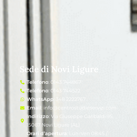
Sede di Novi Ligure
Telefono
: 0143 744867
Telefono
: 0143 744522
WhatsApp
: 348 2222767
Email
: info@centrostudieservizi.com
Indirizzo
: Via Giuseppe Garibaldi 95,
15067 Novi Ligure (AL)
Orari d’apertura
: Lun-Ven 08:45 /