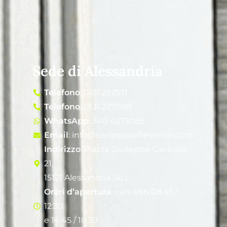
Sede di Alessandria
Telefono
: 0131 252531
Telefono
: 0131 227088
WhatsApp
: 340 4273085
Email
: info@centrostudieservizi.com
Indirizzo
: Piazza Giuseppe Garibaldi
21,
15121 Alessandria (AL)
Orari d’apertura
: Lun-Ven 08:45 /
12:30
e 14:45 / 18:30