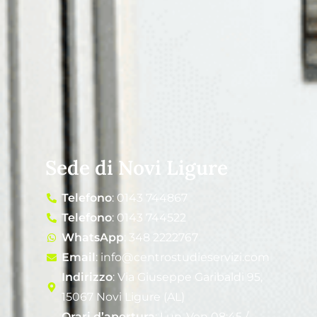
Sede di Novi Ligure
Telefono
: 0143 744867
Telefono
: 0143 744522
WhatsApp
: 348 2222767
Email
: info@centrostudieservizi.com
Indirizzo
: Via Giuseppe Garibaldi 95,
15067 Novi Ligure (AL)
Orari d’apertura
: Lun-Ven 08:45 /