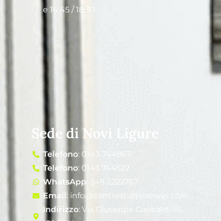
e 14:45 / 18:30
Sede di Novi Ligure
Telefono
: 0143 744867
Telefono
: 0143 744522
WhatsApp
: 348 2222767
Email
: info@centrostudieservizi.com
Indirizzo
: Via Giuseppe Garibaldi 95,