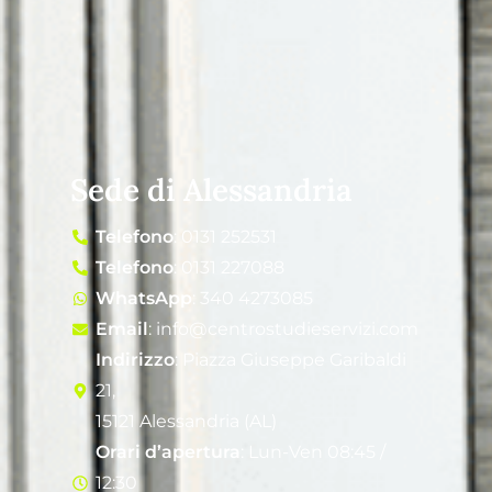
Sede di Alessandria
Telefono
: 0131 252531
Telefono
: 0131 227088
WhatsApp
: 340 4273085
Email
: info@centrostudieservizi.com
Indirizzo
: Piazza Giuseppe Garibaldi
21,
15121 Alessandria (AL)
Orari d’apertura
: Lun-Ven 08:45 /
12:30