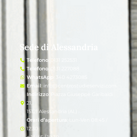
Sede di Alessandria
Telefono
: 0131 252531
Telefono
: 0131 227088
WhatsApp
: 340 4273085
Email
: info@centrostudieservizi.com
Indirizzo
: Piazza Giuseppe Garibaldi
21,
15121 Alessandria (AL)
Orari d’apertura
: Lun-Ven 08:45 /
12:30