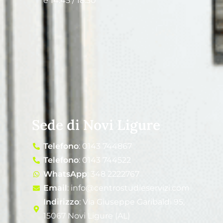
e 14:45 / 18:30
Sede di Novi Ligure
Telefono
: 0143 744867
Telefono
: 0143 744522
WhatsApp
: 348 2222767
Email
: info@centrostudieservizi.com
Indirizzo
: Via Giuseppe Garibaldi 95,
15067 Novi Ligure (AL)