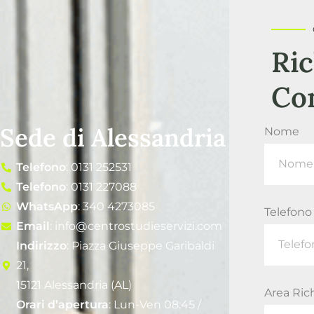
Ric
Co
Sede di Alessandria
Nome
Telefono
: 0131 252531
Telefono
: 0131 227088
WhatsApp
: 340 4273085
Telefono
Email
: info@centrostudieservizi.com
Indirizzo
: Piazza Giuseppe Garibaldi
21,
15121 Alessandria (AL)
Area Ric
Orari d’apertura
: Lun-Ven 08:45 /