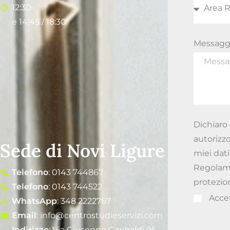
12:30
e 14:45 / 18:30
Messagg
Dichiaro 
autorizzo
Sede di Novi Ligure
miei dati
Regolamen
Telefono
: 0143 744867
protezion
Telefono
: 0143 744522
Acce
WhatsApp
: 348 2222767
Email
: info@centrostudieservizi.com
Indirizzo
: Via Giuseppe Garibaldi 95,