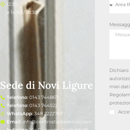
12:30
e 14:45 / 18:30
Messagg
Dichiaro 
autorizzo
Sede di Novi Ligure
miei dati
Regolamen
Telefono
: 0143 744867
protezion
Telefono
: 0143 744522
Acce
WhatsApp
: 348 2222767
Email
: info@centrostudieservizi.com
Indirizzo
: Via Giuseppe Garibaldi 95,