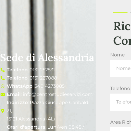
Ric
Co
Sede di Alessandria
Nome
Telefono
: 0131 252531
Telefono
: 0131 227088
WhatsApp
: 340 4273085
Telefono
Email
: info@centrostudieservizi.com
Indirizzo
: Piazza Giuseppe Garibaldi
21,
15121 Alessandria (AL)
Area Ric
Orari d’apertura
: Lun-Ven 08:45 /