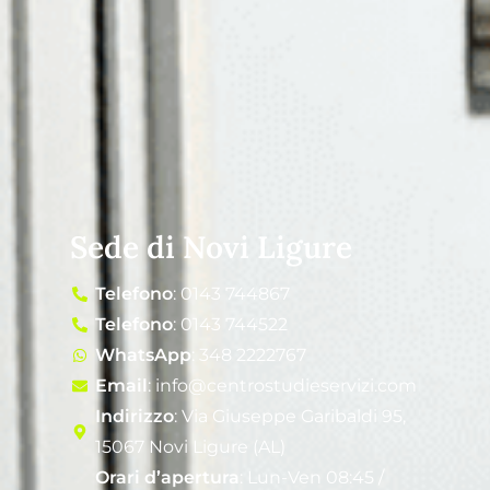
Sede di Novi Ligure
Telefono
: 0143 744867
Telefono
: 0143 744522
WhatsApp
: 348 2222767
Email
: info@centrostudieservizi.com
Indirizzo
: Via Giuseppe Garibaldi 95,
15067 Novi Ligure (AL)
Orari d’apertura
: Lun-Ven 08:45 /