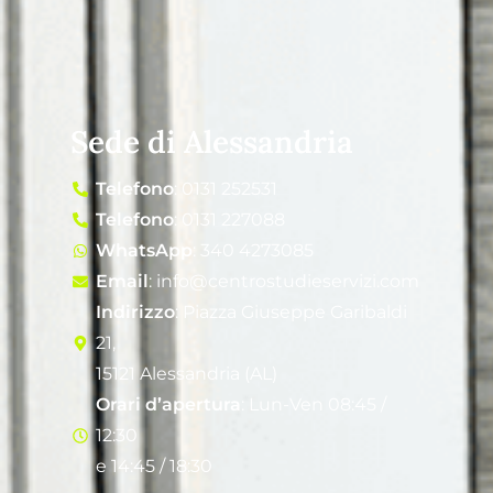
Sede di Alessandria
Telefono
: 0131 252531
Telefono
: 0131 227088
WhatsApp
: 340 4273085
Email
: info@centrostudieservizi.com
Indirizzo
: Piazza Giuseppe Garibaldi
21,
15121 Alessandria (AL)
Orari d’apertura
: Lun-Ven 08:45 /
12:30
e 14:45 / 18:30