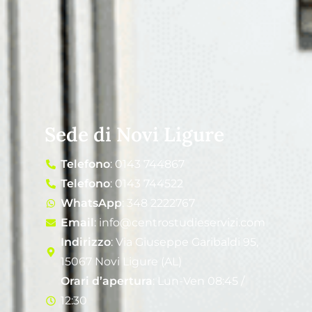
Sede di Novi Ligure
Telefono
: 0143 744867
Telefono
: 0143 744522
WhatsApp
: 348 2222767
Email
: info@centrostudieservizi.com
Indirizzo
: Via Giuseppe Garibaldi 95,
15067 Novi Ligure (AL)
Orari d’apertura
: Lun-Ven 08:45 /
12:30