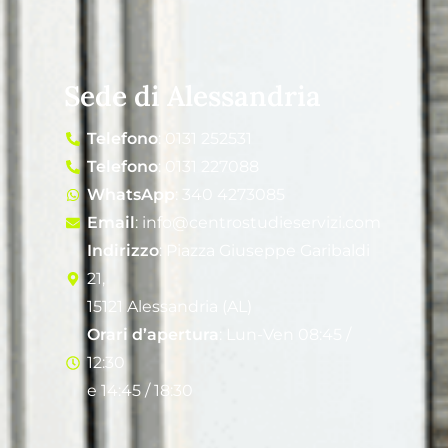
Sede di Alessandria
Telefono
: 0131 252531
Telefono
: 0131 227088
WhatsApp
: 340 4273085
Email
: info@centrostudieservizi.com
Indirizzo
: Piazza Giuseppe Garibaldi
21,
15121 Alessandria (AL)
Orari d’apertura
: Lun-Ven 08:45 /
12:30
e 14:45 / 18:30