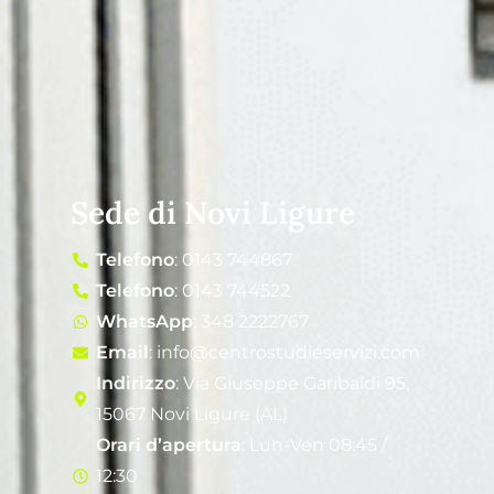
Sede di Novi Ligure
Telefono
: 0143 744867
Telefono
: 0143 744522
WhatsApp
: 348 2222767
Email
: info@centrostudieservizi.com
Indirizzo
: Via Giuseppe Garibaldi 95,
15067 Novi Ligure (AL)
Orari d’apertura
: Lun-Ven 08:45 /
12:30