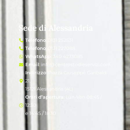
Sede di Alessandria
Telefono
: 0131 252531
Telefono
: 0131 227088
WhatsApp
: 340 4273085
Email
: info@centrostudieservizi.com
Indirizzo
: Piazza Giuseppe Garibaldi
21,
15121 Alessandria (AL)
Orari d’apertura
: Lun-Ven 08:45 /
12:30
e 14:45 / 18:30