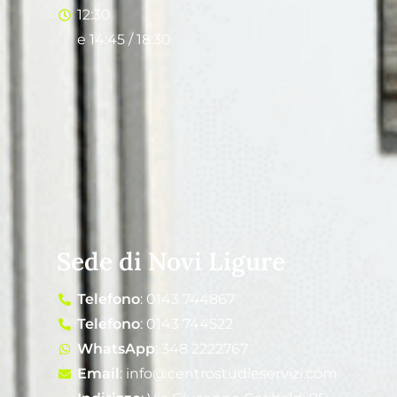
12:30
e 14:45 / 18:30
Sede di Novi Ligure
Telefono
: 0143 744867
Telefono
: 0143 744522
WhatsApp
: 348 2222767
Email
: info@centrostudieservizi.com