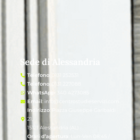
Sede di Alessandria
Telefono
: 0131 252531
Telefono
: 0131 227088
WhatsApp
: 340 4273085
Email
: info@centrostudieservizi.com
Indirizzo
: Piazza Giuseppe Garibaldi
21,
15121 Alessandria (AL)
Orari d’apertura
: Lun-Ven 08:45 /