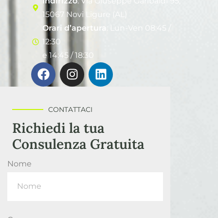
Indirizzo
: Via Giuseppe Garibaldi 95,
15067 Novi Ligure (AL)
Orari d’apertura
: Lun-Ven 08:45 /
12:30
e 14:45 / 18:30
CONTATTACI
Richiedi la tua
Consulenza Gratuita
Nome