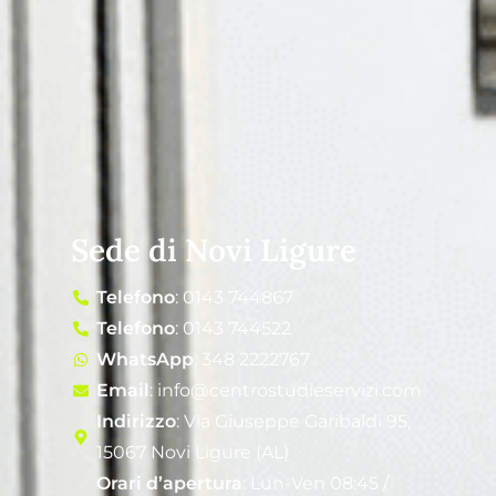
Sede di Novi Ligure
Telefono
: 0143 744867
Telefono
: 0143 744522
WhatsApp
: 348 2222767
Email
: info@centrostudieservizi.com
Indirizzo
: Via Giuseppe Garibaldi 95,
15067 Novi Ligure (AL)
Orari d’apertura
: Lun-Ven 08:45 /