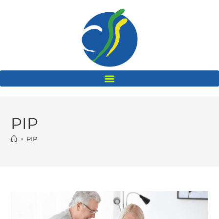
PIP
>
PIP