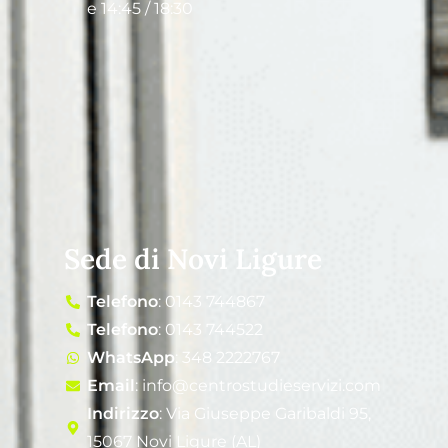
e 14:45 / 18:30
Sede di Novi Ligure
Telefono
: 0143 744867
Telefono
: 0143 744522
WhatsApp
: 348 2222767
Email
: info@centrostudieservizi.com
Indirizzo
: Via Giuseppe Garibaldi 95,
15067 Novi Ligure (AL)