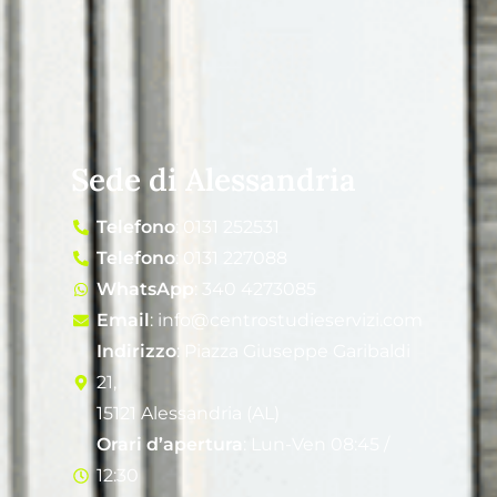
Sede di Alessandria
Telefono
: 0131 252531
Telefono
: 0131 227088
WhatsApp
: 340 4273085
Email
: info@centrostudieservizi.com
Indirizzo
: Piazza Giuseppe Garibaldi
21,
15121 Alessandria (AL)
Orari d’apertura
: Lun-Ven 08:45 /
12:30