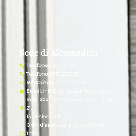
Sede di Alessandria
Telefono
: 0131 252531
Telefono
: 0131 227088
WhatsApp
: 340 4273085
Email
: info@centrostudieservizi.com
Indirizzo
: Piazza Giuseppe Garibaldi
21,
15121 Alessandria (AL)
Orari d’apertura
: Lun-Ven 08:45 /
12:30