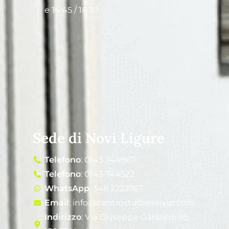
e 14:45 / 18:30
Sede di Novi Ligure
Telefono
: 0143 744867
Telefono
: 0143 744522
WhatsApp
: 348 2222767
Email
: info@centrostudieservizi.com
Indirizzo
: Via Giuseppe Garibaldi 95,